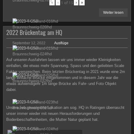
«
‹
›
»
1
of
15
Weiter lesen
2022 Brückentag am HQ
September 12, 2022
Ausflüge
Auf unseren Ausfahrten lassen wir uns immer wieder Kleinigkeiten
einfallen, die etwas mehr Spannung, Spass und den geliebten Scale
Faktor versprechen. Beim letzten Brückentag in 2021 wurde eine 2m
lange einfache Brücke mitgenommen und in diesem Jahr war die
etwas aufwendigere 1m lange Brücke als Fahr- und Foto Objekt
dabei.
Unsere lieb gewonnene Lokation am sog. HQ in Ratingen überrascht
unser immer wieder mit neuen Herausforderungen und
Bodenbeschaffenheiten, die Mutter Natur geplant hat.