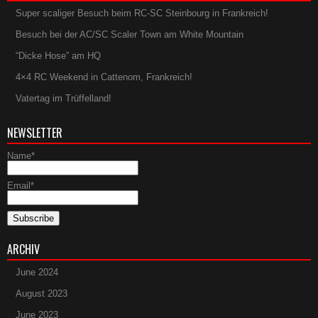
Super scaliger Besuch beim RC-SC Steinbourg in Frankreich!
Besuch bei der AC/SC Scaler Town am White Mountain
“Dicke Hose” am HQ
4×4 RC Weekend in Cattenom, Frankreich!
Vatertag im Trüffelland!
NEWSLETTER
Name*
Email*
ARCHIV
June 2024
August 2023
June 2023