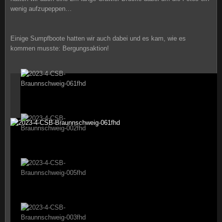
wenig aufzupeppen…
Einige Sumpfboote hatten wir auch dabei und es kam, wie es
kommen musste: Bergungsaktion!