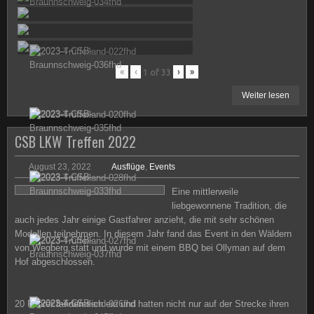
«
‹
›
»
1
of
33
Weiter lesen
CSB LKW Treffen 2022
August 23, 2022
Ausflüge
,
Events
Eine mittlerweile
liebgewonnene Tradition, die
auch jedes Jahr einige Gastfahrer anzieht, die mit sehr schönen
Modellen teilnehmen. In diesem Jahr fand das Event in den Wäldern
von Wegberg statt und wurde mit einem BBQ bei Ollyman auf dem
Hof abgeschlossen.
20 Fahrer fanden sich ein und hatten nicht nur auf der Strecke ihren