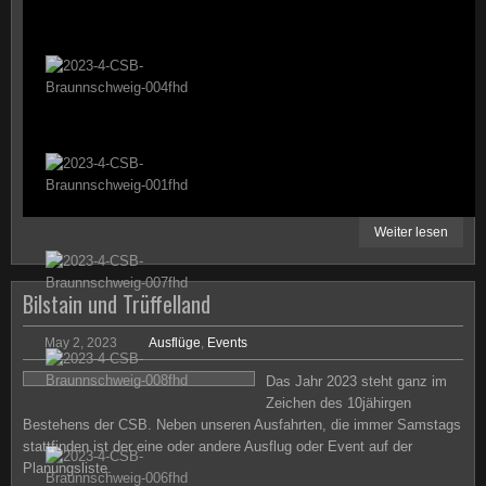
Weiter lesen
Bilstain und Trüffelland
May 2, 2023
Ausflüge
,
Events
Das Jahr 2023 steht ganz im
Zeichen des 10jähirgen
Bestehens der CSB. Neben unseren Ausfahrten, die immer Samstags
stattfinden ist der eine oder andere Ausflug oder Event auf der
Planungsliste.