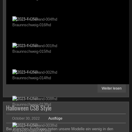
Weiter lesen
Halloween CSB Style
October 30, 2022
Ausflüge
Bei manchen Ausflügen treten unsere Modelle ein wenig in den