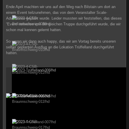
Ende April machten wir uns auf den Weg nach Bilstain um dort an
einem Event teilzunehmen, das von dem Veranstalter Scale-
Adventures geplant wurde. Leider mussten wir feststellen, das dieses
“Event” teilweise von der gleichen Truppe durchgeführt wurde, die wir
schon mal kennen gelernt hatten.
So waren wir dann auch happy, das wir am Vortag bereits unseren
selber geplanten Ausflug an die Lokation Trüffelland durchgeführt
hatten.