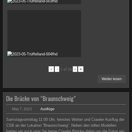
«
‹
›
»
1
of
26
Weiter lesen
Die Brücke von “Braunschweig”
May 7, 2023
Ausflüge
Samstagvormittag 11:00 Uhr, feinstes Wetter und Crawler Ausflug der
CSB an der Lokation “Braunschweig”. Neben den tollen Modellen
hatten wir auch eine 2m lange Crawler Brücke dabei um die Fotos ein