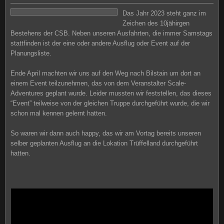
Das Jahr 2023 steht ganz im
Zeichen des 10jähirgen
Bestehens der CSB. Neben unseren Ausfahrten, die immer Samstags
stattfinden ist der eine oder andere Ausflug oder Event auf der
Planungsliste.
Ende April machten wir uns auf den Weg nach Bilstain um dort an
einem Event teilzunehmen, das von dem Veranstalter Scale-
Adventures geplant wurde. Leider mussten wir feststellen, das dieses
“Event” teilweise von der gleichen Truppe durchgeführt wurde, die wir
schon mal kennen gelernt hatten.
So waren wir dann auch happy, das wir am Vortag bereits unseren
selber geplanten Ausflug an die Lokation Trüffelland durchgeführt
hatten.