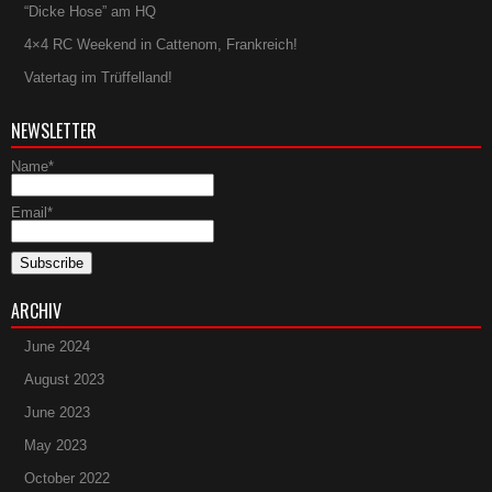
“Dicke Hose” am HQ
4×4 RC Weekend in Cattenom, Frankreich!
Vatertag im Trüffelland!
NEWSLETTER
Name*
Email*
ARCHIV
June 2024
August 2023
June 2023
May 2023
October 2022