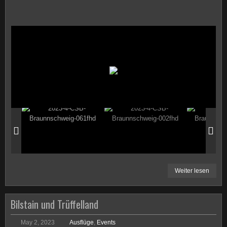
Weiter lesen
Bilstain und Trüffelland
May 2, 2023
Ausflüge
,
Events