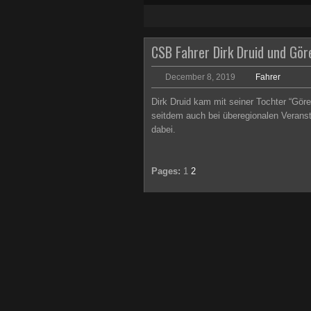
1
2
3
4
5
CSB Fahrer Dirk Druid und Gör
December 8, 2019
Fahrer
Dirk Druid kam mit seiner Tochter “Gör
seitdem auch bei überegionalen Veranst
dabei.
Pages:
1
2